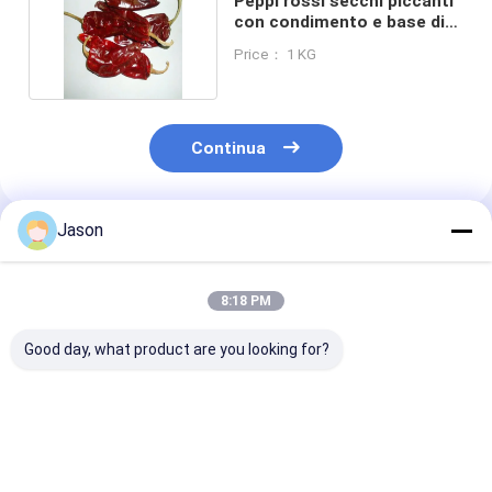
Peppi rossi secchi piccanti
con condimento e base di
peperoncino
Price： 1 KG
Continua
Jason
Prodotti Raccomandati
8:18 PM
Good day, what product are you looking for?
Rosso naturale
Taste Hot Spicy
Sanying 2-3 I
senza additivi
Dried Red Chilli
and Impurity 1