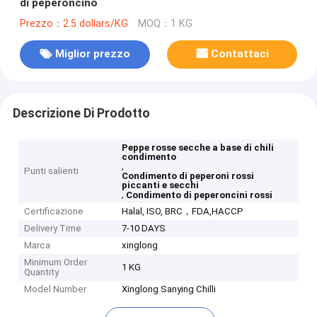
di peperoncino
Prezzo：2.5 dollars/KG
MOQ：1 KG
Miglior prezzo
Contattaci
Descrizione Di Prodotto
Peppe rosse secche a base di chili
condimento
,
Punti salienti
Condimento di peperoni rossi
piccanti e secchi
,
Condimento di peperoncini rossi
Certificazione
Halal, ISO, BRC，FDA,HACCP
Delivery Time
7-10 DAYS
Marca
xinglong
Minimum Order
1 KG
Quantity
Model Number
Xinglong Sanying Chilli