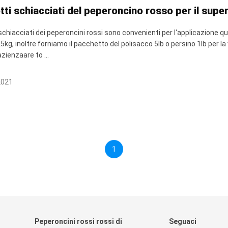
tti schiacciati del peperoncino rosso per il sup
 schiacciati dei peperoncini rossi sono convenienti per l'applicazione qu
25kg, inoltre forniamo il pacchetto del polisacco 5lb o persino 1lb per l
zienzaare to ...
2021
1
Peperoncini rossi rossi di
Seguaci