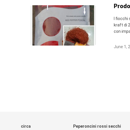
Prodo
I fiocchi
kraft di 
con impa
June 1, 
circa
Peperoncini rossi secchi