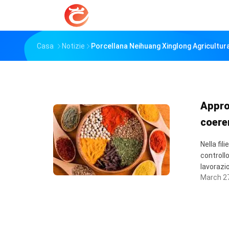
Casa
Notizie
Porcellana Neihuang Xinglong Agricultur
Appro
coere
Nella fil
controllo
lavorazio
March 27