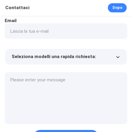
Contattaci
Dopo
Email
Seleziona modelli una rapida richiesta:
Prezzo del prodotto
Min.order quantity
Richiedi un campione
Più dettagli