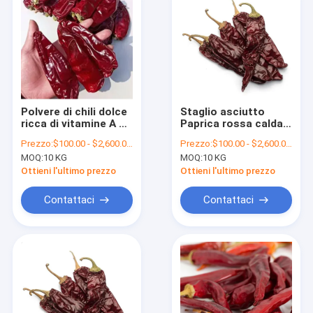
Polvere di chili dolce
Staglio asciutto
ricca di vitamine A e
Paprica rossa calda e
C
lieve in polvere per
Prezzo:
$100.00 - $2,600.00/Metric Tons
Prezzo:
$100.00 - $2,600.00/Metric Tons
pigmento alimentare
MOQ:
10 KG
MOQ:
10 KG
Ottieni l'ultimo prezzo
Ottieni l'ultimo prezzo
Contattaci
Contattaci
Casa
Prodotti
Video