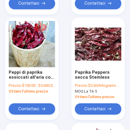
Contattaci
Contattaci
Peppi di paprika
Paprika Peppers
essiccati all'aria con
secca Stemless
stile stelo 10-20 cm
Prezzo:
$100.00 - $2,600.00/Metric Tons
Prezzo:
$2.60/Kilograms 1-9 Kilograms
Ottieni l'ultimo prezzo
MOQ:
La TA 5
Ottieni l'ultimo prezzo
Contattaci
Contattaci