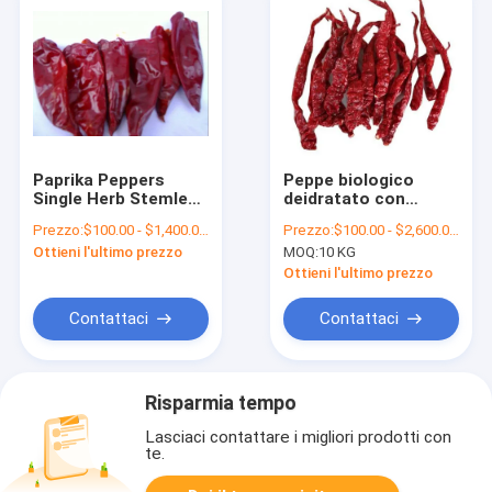
Paprika Peppers
Peppe biologico
Single Herb Stemless
deidratato con
secca HACCP ha
gambo
Prezzo:
$100.00 - $1,400.00/Metric Tons
Prezzo:
$100.00 - $2,600.00/Metric Tons
asciugato gli interi
Ottieni l'ultimo prezzo
MOQ:
10 KG
peperoncini rossi
rossi
Ottieni l'ultimo prezzo
Contattaci
Contattaci
Risparmia tempo
Lasciaci contattare i migliori prodotti con
te.