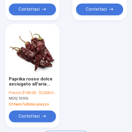
Gli uccelli secchi osservano i peperoncini rossi
Contattaci
Contattaci
Paprika Peppers secca
Paprika rosso dolce
asciugato all'aria
fresca, baccelli di
Prezzo:
$100.00 - $2,600.00/Metric Tons
pepe con gambo
MOQ:
10 KG
Ottieni l'ultimo prezzo
Contattaci