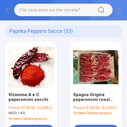
Paprika Peppers Secca
(53)
Vitamine A e C:
Spagna Origine
peperoncini secchi
peperoncini rossi
secchi con sapore
Prezzo:
$100.00 - $2,800.00/Metric Tons
Prezzo:
$100.00 - $2,600.00/Metric Tons
irresistibile 12000shu
MOQ:
1 KG
Ottieni l'ultimo prezzo
Ottieni l'ultimo prezzo