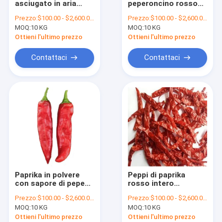
asciugato in aria
peperoncino rosso
Peperoncini schiacciati
Sapore Paprika
cinese 100% naturale
Prezzo:
$100.00 - $2,600.00/Metric Tons
Prezzo:
$100.00 - $2,600.00/Metric Tons
disidratato Chili con
per aromatizzare il
MOQ:
Peperoncino rosso di Yidu
10 KG
MOQ:
10 KG
gambo
gusto del pepe dolce
Ottieni l'ultimo prezzo
Ottieni l'ultimo prezzo
pepe dolce della paprica
Contattaci
Contattaci
Semi secchi dei peperoncini rossi
Peperoncini rossi rossi di Tientsin
Il cinese ha asciugato Chili Peppers
Peperoncini rossi rossi della pallottola
Erjingtiao ha asciugato Chilis
Paprika in polvere
Peppi di paprika
Peperoncini rossi di Xian
con sapore di pepe
rosso intero
dolce e umidità 12-
essiccato per la
Prezzo:
$100.00 - $2,600.00/Metric Tons
Prezzo:
$100.00 - $2,600.00/Metric Tons
16%
cottura o
Anello dei peperoncini rossi
MOQ:
10 KG
MOQ:
10 KG
l'estrazione del
colore
Ottieni l'ultimo prezzo
Ottieni l'ultimo prezzo