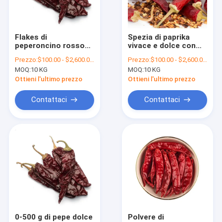
Circa noi
Giro della fabbrica
Flakes di
Spezia di paprika
peperoncino rosso
vivace e dolce con
Controllo di qualità
naturale a zero
contenuto di
Prezzo:
$100.00 - $2,600.00/Metric Tons
Prezzo:
$100.00 - $2,600.00/Metric Tons
calorie con vitamine
vitamine
MOQ:
10 KG
MOQ:
10 KG
Contatto Stati Uniti
Ottieni l'ultimo prezzo
Ottieni l'ultimo prezzo
Notizie
Contattaci
Contattaci
Richieda una citazione
Peperoncini rossi secchi
Peperoncino rosso secco di Guajillo
Polvere del peperoncino
0-500 g di pepe dolce
Polvere di