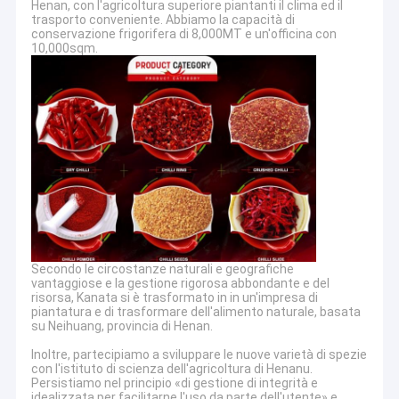
Henan, con l'agricoltura superiore piantanti il clima ed il
trasporto conveniente. Abbiamo la capacità di
conservazione frigorifera di 8,000MT e un'officina con
10,000sqm.
Secondo le circostanze naturali e geografiche
vantaggiose e la gestione rigorosa abbondante e del
risorsa, Kanata si è trasformato in in un'impresa di
piantatura e di trasformare dell'alimento naturale, basata
su Neihuang, provincia di Henan.
Inoltre, partecipiamo a sviluppare le nuove varietà di spezie
con l'istituto di scienza dell'agricoltura di Henanu.
Persistiamo nel principio «di gestione di integrità e
idealizzata per facilitarne l'uso da parte dell'utente» e