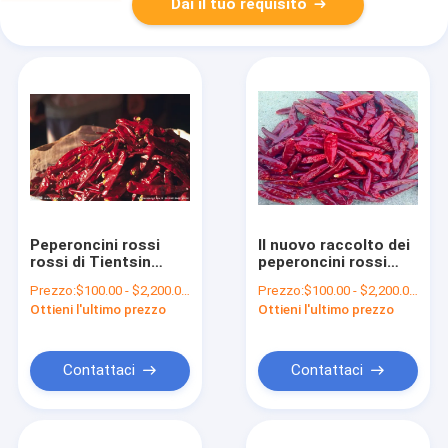
Dai il tuo requisito
Peperoncini rossi
Il nuovo raccolto dei
rossi di Tientsin
peperoncini rossi
dell'umidità di 8%
rossi commestibili di
Prezzo:
$100.00 - $2,200.00/Metric Tons
Prezzo:
$100.00 - $2,200.00/Metric Tons
nessun cinese secco
Tientsin ha staccato
Ottieni l'ultimo prezzo
Ottieni l'ultimo prezzo
crudo Chilis
Arbol dal gambo
dell'additivo
secco Chili Peppers
Contattaci
Contattaci