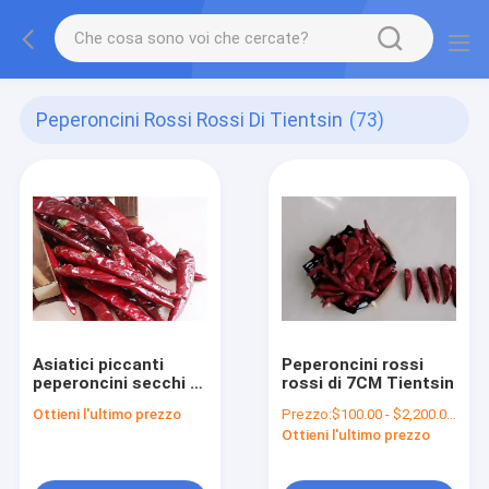
Peperoncini Rossi Rossi Di Tientsin
(73)
Asiatici piccanti
Peperoncini rossi
peperoncini secchi di
rossi di 7CM Tientsin
Tianjin 100g Piccoli
Ottieni l'ultimo prezzo
Prezzo:
$100.00 - $2,200.00/Metric Tons
ricchi di vitamina C
Ottieni l'ultimo prezzo