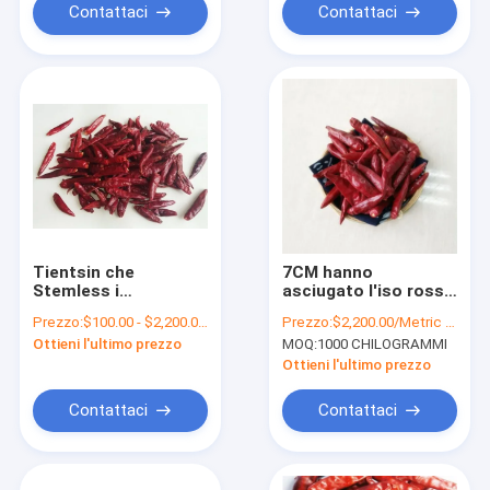
Contattaci
Contattaci
Tientsin che
7CM hanno
Stemless i
asciugato l'iso rosso
peperoncini rossi
lungo di SHU
Prezzo:
$100.00 - $2,200.00/Metric Tons
Prezzo:
$2,200.00/Metric Tons
rossi classificano
Dehydrated Tianjin
Ottieni l'ultimo prezzo
MOQ:
1000 CHILOGRAMMI
Tien-Tsin ha
Chili dei peperoncini
asciugato i baccelli
rossi 50000
Ottieni l'ultimo prezzo
rossi del Cile
Contattaci
Contattaci