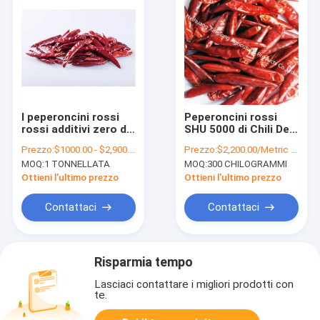
I peperoncini rossi
Peperoncini rossi
rossi additivi zero di
SHU 5000 di Chili De
Tientsin attaccano
Arbol Mild Dried Red
Prezzo:
$1000.00 - $2,900.00/Metric Tons
Prezzo:
$2,200.00/Metric Tons
modellano i
secchi buon gusto
MOQ:
1 TONNELLATA
MOQ:
300 CHILOGRAMMI
peperoncini rossi
secchi rossi pungenti
Ottieni l'ultimo prezzo
Ottieni l'ultimo prezzo
Contattaci
Contattaci
Risparmia tempo
Lasciaci contattare i migliori prodotti con
te.