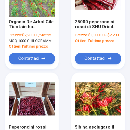
Circa noi
Giro della fabbrica
Organic De Arbol Cile
25000 peperoncini
Tientsin ha
rossi di SHU Dried
Controllo di qualità
asciugato i peperoni
Red Chile Peppers
Prezzo:
$2,200.00/Metric Tons
Prezzo:
$1,000.00 - $2,200.00/Metric Tons
piccanti 50000 SHU
Tientsin hanno
MOQ:
1000 CHILOGRAMMI
Ottieni l'ultimo prezzo
Super Hot
disidratato le spezie
Contatto Stati Uniti
Ottieni l'ultimo prezzo
Notizie
Contattaci
Contattaci
Richieda una citazione
Peperoncini rossi secchi
Peperoncino rosso secco di Guajillo
Polvere del peperoncino
Peperoncini rossi
5lb ha asciugato il