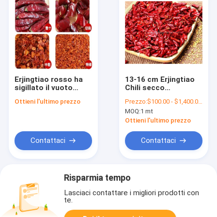
Erjingtiao rosso ha
13-16 cm Erjingtiao
sigillato il vuoto
Chili secco
secco dei peperoni di
12000shufrom
Ottieni l'ultimo prezzo
Prezzo:
$100.00 - $1,400.00/Metric Tons
peperoncini rossi
Peppers Nutrizione
MOQ:
1 mt
piccante
sodica 32 mg
Ottieni l'ultimo prezzo
Contattaci
Contattaci
Risparmia tempo
Lasciaci contattare i migliori prodotti con
te.