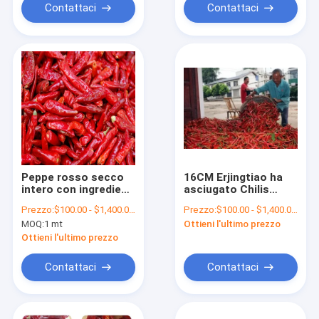
Contattaci
Contattaci
Peppe rosso secco
16CM Erjingtiao ha
intero con ingredienti
asciugato Chilis
senza stamina
nessun peperoni di
Prezzo:
$100.00 - $1,400.00/Metric Tons
Prezzo:
$100.00 - $1,400.00/Metric Tons
aggiungere un po'di
SHU Whole Dried Red
MOQ:
1 mt
Ottieni l'ultimo prezzo
spezia ai vostri pasti
Chili del pigmento
8000
Ottieni l'ultimo prezzo
Contattaci
Contattaci