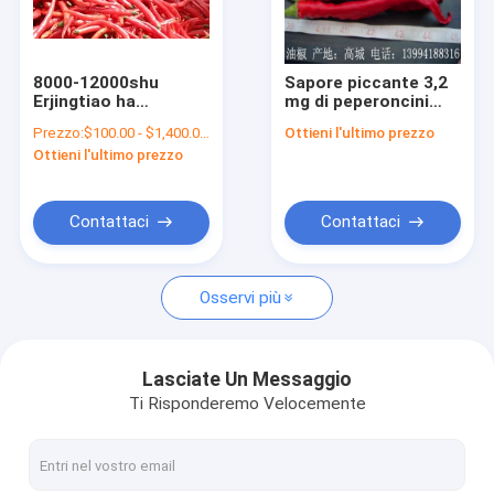
Circa noi
Giro della fabbrica
8000-12000shu
Sapore piccante 3,2
Erjingtiao ha
mg di peperoncini
Controllo di qualità
asciugato il calore
secchi Erjingtiao 15
Prezzo:
$100.00 - $1,400.00/Metric Tons
Ottieni l'ultimo prezzo
moderato Chili Bean
cm Valori nutrizionali
Ottieni l'ultimo prezzo
Paste Use di Chilis
Sodio
Contatto Stati Uniti
Notizie
Contattaci
Contattaci
Richieda una citazione
Osservi più
Peperoncini rossi secchi
Lasciate Un Messaggio
Ti Risponderemo Velocemente
Peperoncino rosso secco di Guajillo
Polvere del peperoncino