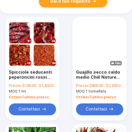
Dai il tuo requisito
Spicciole seducenti
Guajillo secco caldo
peperoncini rossi
medio Chili Nature
secchi 16 cm senza
Red Chile Peppers
Prezzo:
$100.00 - $1,400.00/Metric Tons
Prezzo:
$800.00 - $2,200.00/Metric Tons
stele per piatti
MOQ:
1 mt
MOQ:
1 tonnellata
secchi e gustosi
Ottieni l'ultimo prezzo
Ottieni l'ultimo prezzo
Contattaci
Contattaci