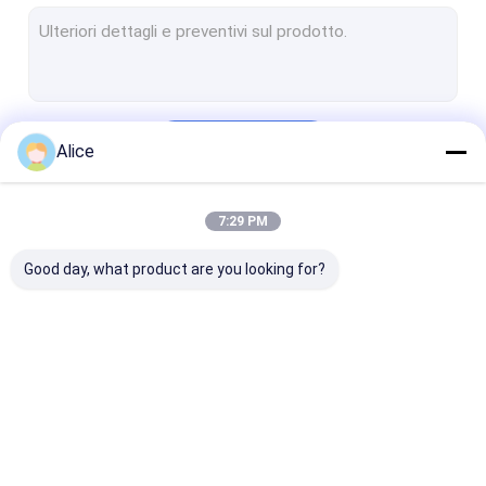
Peperoncini schiacciati
Peperoncino rosso di Yidu
pepe dolce della paprica
Continua
Alice
Semi secchi dei peperoncini rossi
Peperoncini rossi rossi di Tientsin
7:29 PM
Le Nostre Categorie
Il cinese ha asciugato Chili Peppers
Good day, what product are you looking for?
Peperoncini rossi rossi della pallottola
Erjingtiao ha asciugato Chilis
Peperoncini rossi di Xian
Peperoncini rossi
Peperoncino rosso
Polvere del
Anello dei peperoncini rossi
secchi
secco di Guajillo
peperoncino