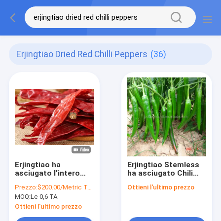
Erjingtiao Dried Red Chilli Peppers
(36)
Erjingtiao ha
Erjingtiao Stemless
asciugato l'intero
ha asciugato Chili
sapore forte di
Peppers Air che
Prezzo:
$200.00/Metric Tons
Ottieni l'ultimo prezzo
disidratazione Rich
rosso /Sun ha
MOQ:
Le 0,6 TA
Vitamin dei
asciugato gli
peperoncini rossi
ingredienti
Ottieni l'ultimo prezzo