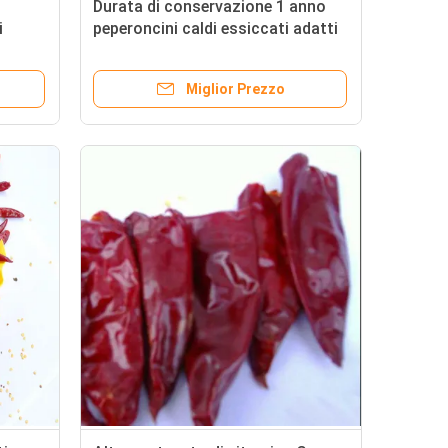
Durata di conservazione 1 anno
i
peperoncini caldi essiccati adatti
 per la
all'acquisto all'ingrosso industria
alimentare e industria dei
Miglior Prezzo
condimenti