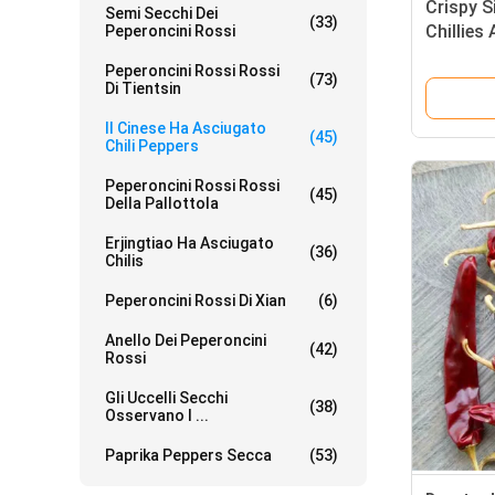
Crispy 
Semi Secchi Dei
(33)
Chillies
Peperoncini Rossi
Authenti
Peperoncini Rossi Rossi
Adatto a
(73)
Di Tientsin
Il Cinese Ha Asciugato
(45)
Chili Peppers
Peperoncini Rossi Rossi
(45)
Della Pallottola
Erjingtiao Ha Asciugato
(36)
Chilis
Peperoncini Rossi Di Xian
(6)
Anello Dei Peperoncini
(42)
Rossi
Gli Uccelli Secchi
(38)
Osservano I ...
Paprika Peppers Secca
(53)