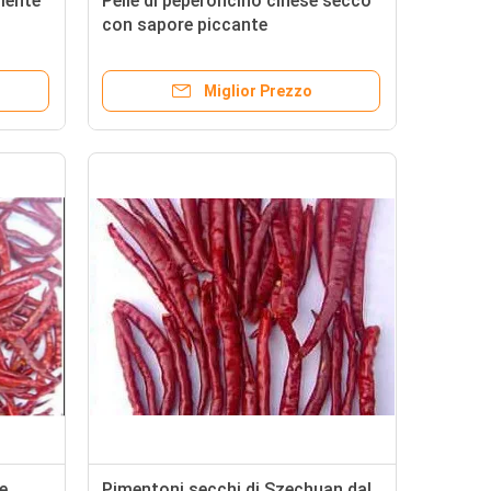
diente
Pelle di peperoncino cinese secco
con sapore piccante
Miglior Prezzo
e
Pimentoni secchi di Szechuan dal