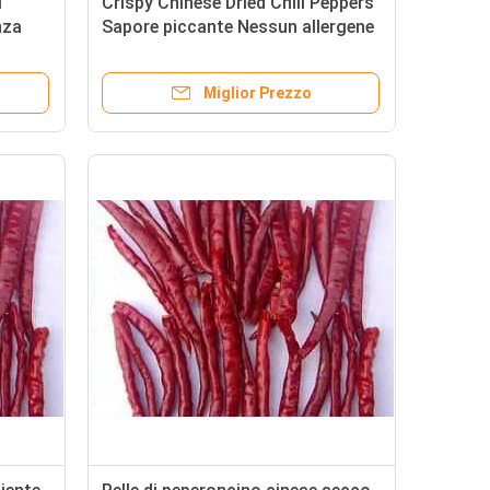
i
Crispy Chinese Dried Chili Peppers
nza
Sapore piccante Nessun allergene
Informazioni eccellenti per
l'industria alimentare e le ricette
Miglior Prezzo
culinarie