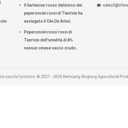
i
del pepe
Il barbecue rosso delizioso dei
sales5@chinac
peperoncini rossi di Tientsin ha
cini
asciugato il Cile De Arbol
Peppers
Peperoncini rossi rossi di
Tientsin dell'umidità di 8%
nessun cinese secco crudo
Chilis dell'additivo
si secchi fornitore. © 2021 - 2026 Neihuang Xinglong Agricultural Prod