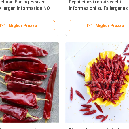
Sichuan Facing Heaven
Peppi cinesi rossi secchi
 Allergen Information NO
Informazioni sull'allergene d
c Spicy Chili Peppers
piccole dimensioni NO Ideale
lla Produzione Alimentare
lavorazione alimentare e le
Miglior Prezzo
Miglior Prezzo
applicazioni culinarie