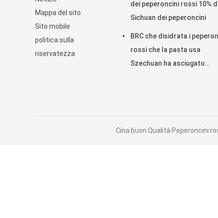
dei peperoncini rossi 10% d
Mappa del sito
Sichuan dei peperoncini
Sito mobile
BRC che disidrata i peperon
politica sulla
rossi che la pasta usa
riservatezza
Szechuan ha asciugato
l'umidità del peperoncino
rosso 14%
Cina buon Qualità Peperoncini ros