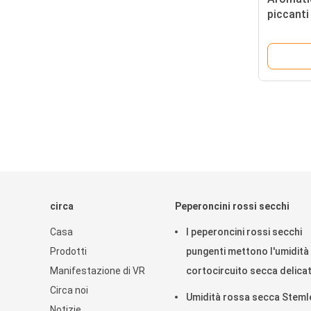
piccanti
luogo fr
circa
Peperoncini rossi secchi
Casa
I peperoncini rossi secchi
Prodotti
pungenti mettono l'umidità 
Manifestazione di VR
cortocircuito secca delica
Circa noi
dei peperoncini rossi 8%
Umidità rossa secca Steml
Notizie