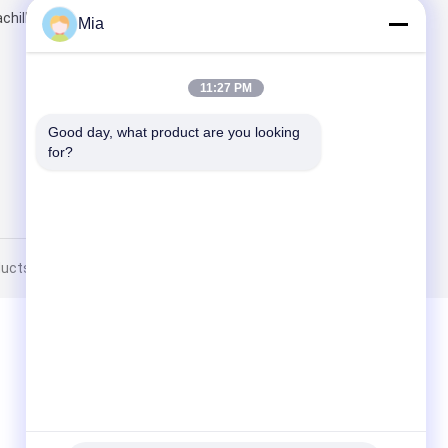
hillisupplier.com
Mia
Invii
11:27 PM
Good day, what product are you looking 
for?
ucts Co. Ltd. All Rights Reserved.