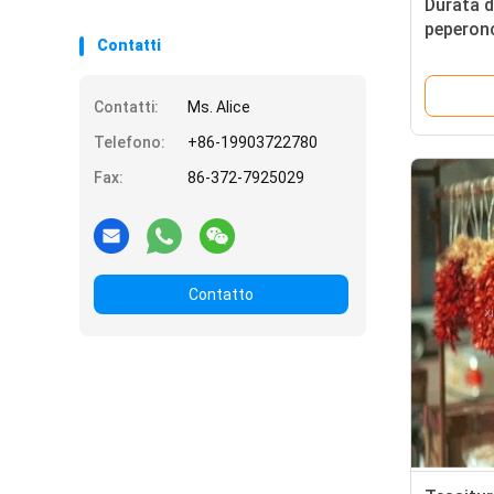
Durata d
peperonc
Contatti
croccan
fresco e
aromatiz
Contatti:
Ms. Alice
Telefono:
+86-19903722780
Fax:
86-372-7925029
Contatto