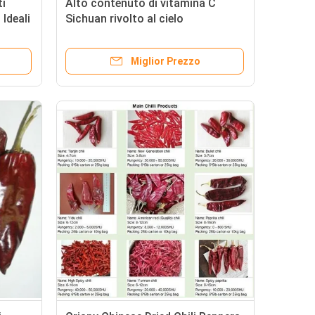
ti
Alto contenuto di vitamina C
Ideali
Sichuan rivolto al cielo
peperoncini peperoncini ingredienti
perfetti per l'industria alimentare e
Miglior Prezzo
la cucina gourmet