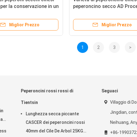
 per la conservazione in un
peperoncino secco AD Proc
esco e asciutto
di asciugatura
Miglior Prezzo
Miglior Prezzo
1
2
3
>
Peperoncini rossi rossi di
Seguaci
Villaggio di Do
Tientsin
in
Jingdian, con
Lunghezza secca piccante
ta
CASCER dei peperoncini rossi
Neihuang, An
ess
40mm del Cile De Arbol 25KG
+86-1990372