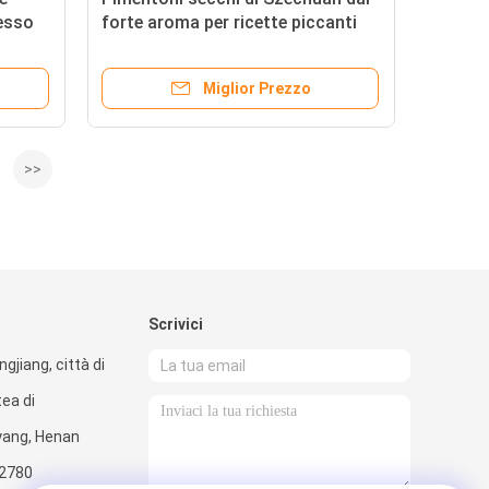
esso
forte aroma per ricette piccanti
Miglior Prezzo
>>
Scrivici
ngjiang, città di
tea di
yang, Henan
2780