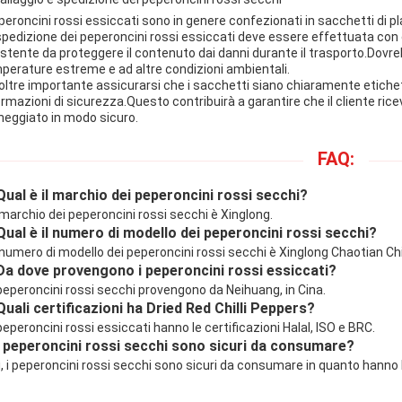
eperoncini rossi essiccati sono in genere confezionati in sacchetti di plas
spedizione dei peperoncini rossi essiccati deve essere effettuata con
istente da proteggere il contenuto dai danni durante il trasporto.Dovre
perature estreme e ad altre condizioni ambientali.
noltre importante assicurarsi che i sacchetti siano chiaramente etichett
ormazioni di sicurezza.Questo contribuirà a garantire che il cliente ricev
eggiato in modo sicuro.
FAQ:
Qual è il marchio dei peperoncini rossi secchi?
l marchio dei peperoncini rossi secchi è Xinglong.
Qual è il numero di modello dei peperoncini rossi secchi?
l numero di modello dei peperoncini rossi secchi è Xinglong Chaotian Chil
Da dove provengono i peperoncini rossi essiccati?
 peperoncini rossi secchi provengono da Neihuang, in Cina.
Quali certificazioni ha Dried Red Chilli Peppers?
 peperoncini rossi essiccati hanno le certificazioni Halal, ISO e BRC.
I peperoncini rossi secchi sono sicuri da consumare?
ì, i peperoncini rossi secchi sono sicuri da consumare in quanto hanno le