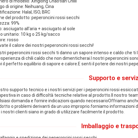
ero di modello: Xinglong Chaotian Chilli
go di origine: Neihuang, Cina
tificazione: Halal, ISO, BRC
e del prodotto: peperoncini rossi secchi
ezza: 99%
o: asciugato all'aria + asciugato al sole
o unitario: 10 kg o 25 kg/sacco
ore: rosso
vate il calore dei nostri peperoncini rossi secchi!
ostri peperoncini rossi secchi ti danno un sapore intenso e caldo che ti 
esperienza di chili caldo che non dimenticherai.I nostri peperoncini sono 
i il perfetto equilibrio di sapore e calore.E senti il potere dei nostri pep
Supporto e serviz
nostro supporto tecnico e i nostri servizi per i peperoncini rossi essicc
pestiva in caso di difficoltà tecniche relative al prodotto.Il nostro team
lsiasi domanda e fornire indicazioni quando necessarioOffriamo anche un
dotto o problemi derivanti da un uso improprio.forniamo informazioni de
i nostri clienti siano in grado di utilizzare facilmente il prodotto.
Imballaggio e traspo
allaggio e spedizione dei peperoncini rossi secchi