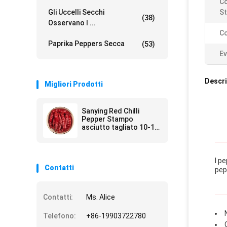
Co
Gli Uccelli Secchi
St
(38)
Osservano I ...
Co
Paprika Peppers Secca
(53)
Ev
Descri
Migliori Prodotti
Sanying Red Chilli
Pepper Stampo
asciutto tagliato 10-12
cm Con umidità 12%
Max
I p
Contatti
pep
Contatti:
Ms. Alice
Telefono:
+86-19903722780