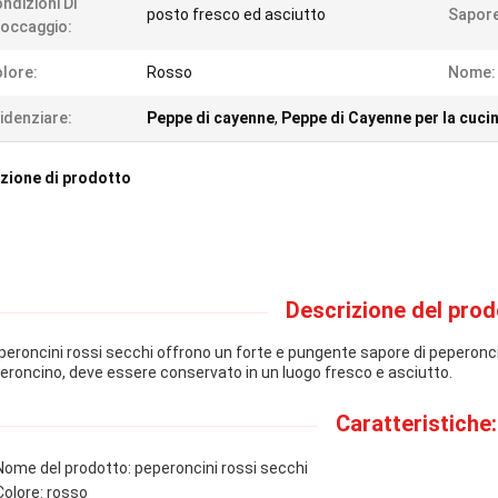
ndizioni Di
posto fresco ed asciutto
Sapore
occaggio:
lore:
Rosso
Nome:
idenziare:
Peppe di cayenne
,
Peppe di Cayenne per la cuci
zione di prodotto
Descrizione del prod
eperoncini rossi secchi offrono un forte e pungente sapore di peperonc
eroncino, deve essere conservato in un luogo fresco e asciutto.
Caratteristiche:
Nome del prodotto: peperoncini rossi secchi
Colore: rosso