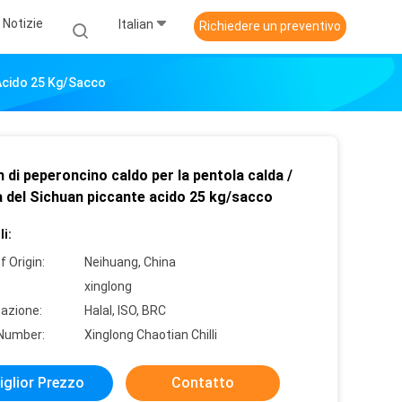
Notizie
Italian
Richiedere un preventivo
 Acido 25 Kg/sacco
 di peperoncino caldo per la pentola calda /
a del Sichuan piccante acido 25 kg/sacco
i:
f Origin:
Neihuang, China
xinglong
cazione:
Halal, ISO, BRC
Number:
Xinglong Chaotian Chilli
iglior Prezzo
Contatto