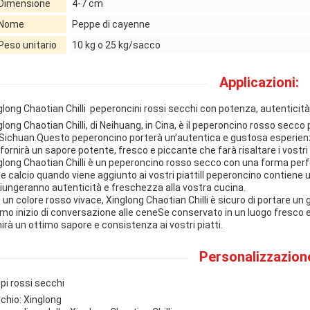
Dimensione
4-7 cm
Nome
Peppe di cayenne
Peso unitario
10 kg o 25 kg/sacco
Applicazioni:
glong Chaotian Chilli ️ peperoncini rossi secchi con potenza, autentici
glong Chaotian Chilli, di Neihuang, in Cina, è il peperoncino rosso secco
 Sichuan.Questo peperoncino porterà un'autentica e gustosa esperienza 
fornirà un sapore potente, fresco e piccante che farà risaltare i vostri 
glong Chaotian Chilli è un peperoncino rosso secco con una forma perfet
te calcio quando viene aggiunto ai vostri piattiIl peperoncino contien
iungeranno autenticità e freschezza alla vostra cucina.
 un colore rosso vivace, Xinglong Chaotian Chilli è sicuro di portare un g
imo inizio di conversazione alle ceneSe conservato in un luogo fresco e
nirà un ottimo sapore e consistenza ai vostri piatti.
Personalizzazion
pi rossi secchi
chio: Xinglong