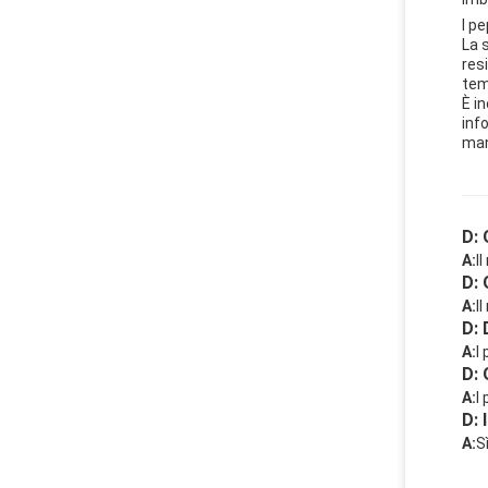
I p
La 
res
tem
È i
inf
man
D: 
A:
I
D: 
A:
I
D: 
A:
I
D: 
A:
I
D: 
A:
S