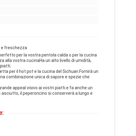
tà e freschezza
 perfetto per la vostra pentola calda o per la cucina
alla vostra cucinaHa un alto livello di umidità,
piatti.
ta per il hot pot e la cucina del Sichuan.Fornirà un
e una combinazione unica di sapore e spezie che
rande appeal visivo ai vostri piatti.e fa anche un
 asciutto, il peperoncino si conserverà a lungo e
e: