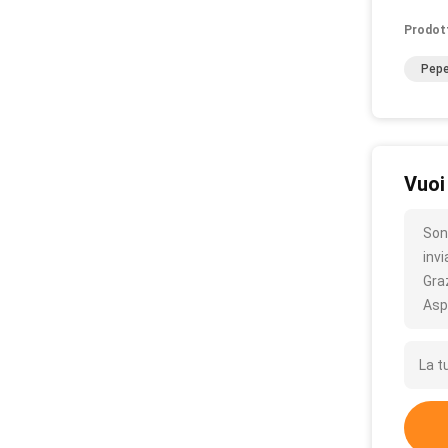
Prodot
Pepe
Vuoi
Son
inv
Gra
Asp