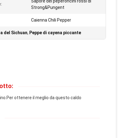
Sapore dei peperoncini rossi di
:
Strong&Pungent
Caienna Chili Pepper
na del Sichuan
,
Peppe di cayena piccante
otto:
ino.Per ottenere il meglio da questo caldo