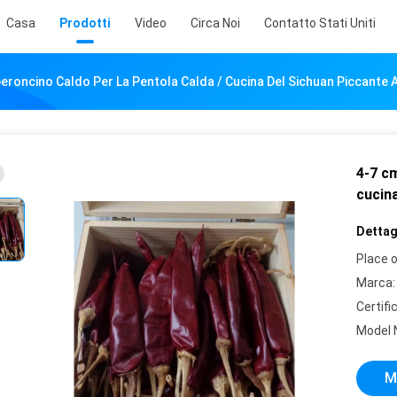
Casa
Prodotti
Video
Circa Noi
Contatto Stati Uniti
peroncino Caldo Per La Pentola Calda / Cucina Del Sichuan Piccante
4-7 cm
cucin
Dettagl
Place o
Marca:
Certifi
Model 
M