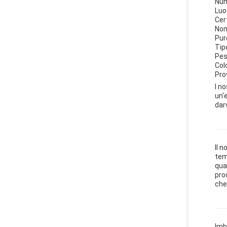
Num
Luo
Cer
Nom
Pur
Tip
Pes
Col
Pro
I n
un'
darv
Il 
tem
qua
pro
che 
Imb