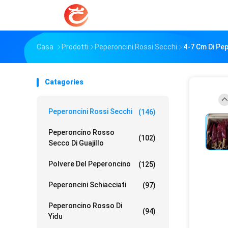
Casa
Prodotti
Peperoncini Rossi Secchi
4-7 Cm Di Pe
Catagories
Peperoncini Rossi Secchi
(146)
Peperoncino Rosso
(102)
Secco Di Guajillo
Polvere Del Peperoncino
(125)
Peperoncini Schiacciati
(97)
Peperoncino Rosso Di
(94)
Yidu