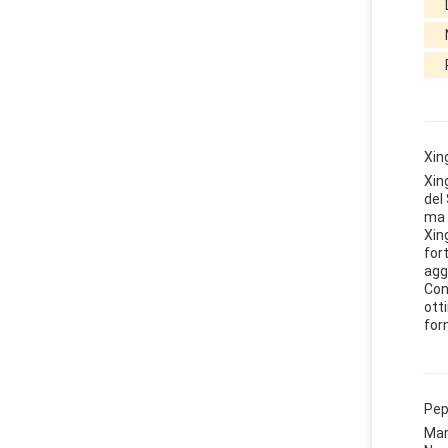
Xin
Xin
del
ma 
Xin
for
agg
Con
ott
for
Pep
Mar