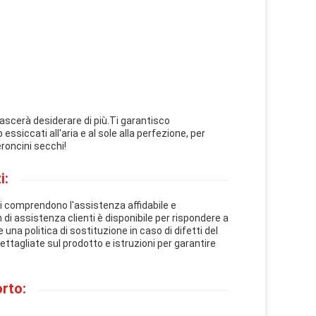
lascerà desiderare di più.Ti garantisco
essiccati all'aria e al sole alla perfezione, per
eroncini secchi!
i:
ati comprendono l'assistenza affidabile e
 di assistenza clienti è disponibile per rispondere a
a politica di sostituzione in caso di difetti del
ttagliate sul prodotto e istruzioni per garantire
rto: