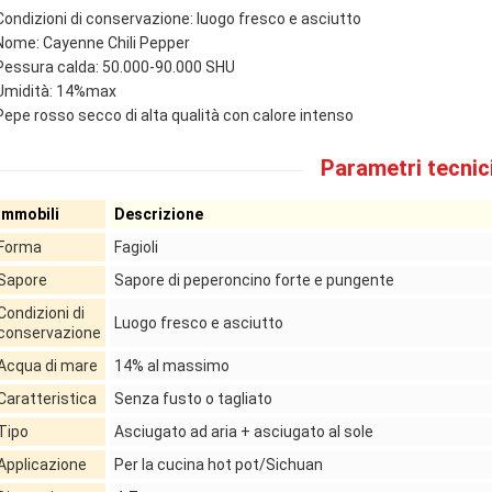
Condizioni di conservazione: luogo fresco e asciutto
Nome: Cayenne Chili Pepper
Pessura calda: 50.000-90.000 SHU
Umidità: 14%max
Pepe rosso secco di alta qualità con calore intenso
Parametri tecnici
Immobili
Descrizione
Forma
Fagioli
Sapore
Sapore di peperoncino forte e pungente
Condizioni di
Luogo fresco e asciutto
conservazione
Acqua di mare
14% al massimo
Caratteristica
Senza fusto o tagliato
Tipo
Asciugato ad aria + asciugato al sole
Applicazione
Per la cucina hot pot/Sichuan