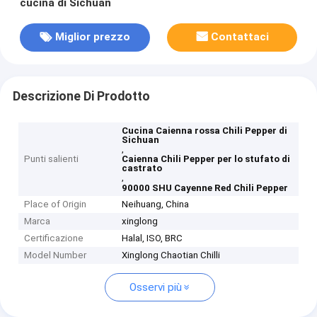
cucina di Sichuan
Miglior prezzo
Contattaci
Descrizione Di Prodotto
Cucina Caienna rossa Chili Pepper di
Sichuan
,
Punti salienti
Caienna Chili Pepper per lo stufato di
castrato
,
90000 SHU Cayenne Red Chili Pepper
Place of Origin
Neihuang, China
Marca
xinglong
Certificazione
Halal, ISO, BRC
Model Number
Xinglong Chaotian Chilli
Osservi più