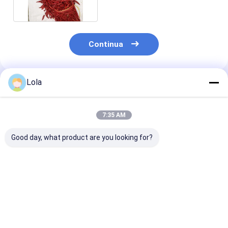
Continua
Lola
Prodotti Raccomandati
7:35 AM
Good day, what product are you looking for?
Rosso naturale
Taste Hot Spicy
Sanying 2-3 I
senza additivi
Dried Red Chilli
and Impurity 1
Paprika chili
Peppers for
Standards
peperoncini rossi
Seasoning Impurity 1
secchi 10 kg/CTN
Miglior prezzo
Miglior prezzo
Miglior pr
per la cottura