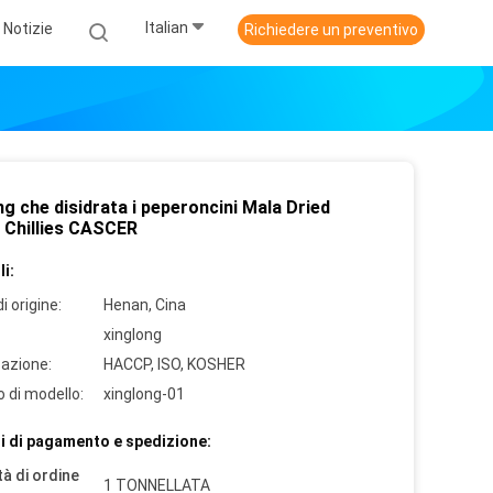
Italian
Notizie
Richiedere un preventivo
g che disidrata i peperoncini Mala Dried
 Chillies CASCER
i:
i origine:
Henan, Cina
xinglong
cazione:
HACCP, ISO, KOSHER
 di modello:
xinglong-01
i di pagamento e spedizione:
à di ordine
1 TONNELLATA