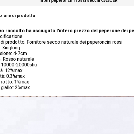
Interi peperoncini rossi secchi CASCER
zione di prodotto
ovo raccolto ha asciugato l'intero prezzo del peperone dei p
cificazione
i prodotto: Fornitore secco naturale dei peperoncini rossi
: Xinglong
sione: 4-7cm
: Rosso naturale
: 10000-20000shu
tà: 12%max
ità: 0.3%max
 rotto: 1%max
giallo:: 2%max