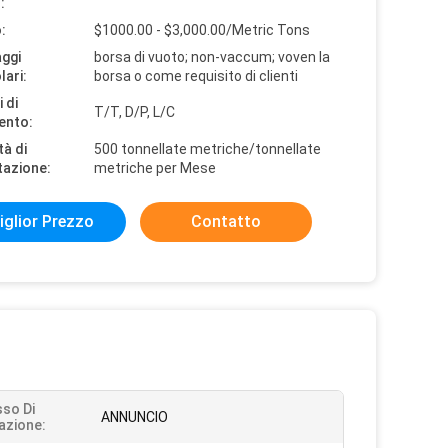
:
:
$1000.00 - $3,000.00/Metric Tons
aggi
borsa di vuoto; non-vaccum; voven la
lari:
borsa o come requisito di clienti
 di
T/T, D/P, L/C
ento:
tà di
500 tonnellate metriche/tonnellate
tazione:
metriche per Mese
iglior Prezzo
Contatto
so Di
ANNUNCIO
azione: