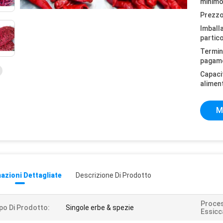
minimo
Prezzo
Imball
partico
Termini
pagam
Capaci
alimen
M
azioni Dettagliate
Descrizione Di Prodotto
Proces
po Di Prodotto:
Singole erbe & spezie
Essicc