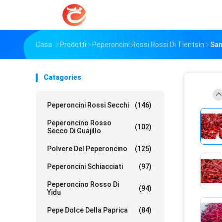
Casa
Prodotti
Peperoncini Rossi Rossi Di Tientsin
San
Catagories
Peperoncini Rossi Secchi
(146)
Peperoncino Rosso
(102)
Secco Di Guajillo
Polvere Del Peperoncino
(125)
Peperoncini Schiacciati
(97)
Peperoncino Rosso Di
(94)
Yidu
Pepe Dolce Della Paprica
(84)