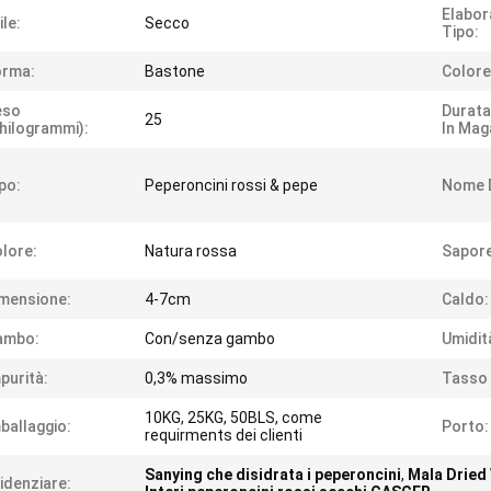
Elabor
ile:
Secco
Tipo:
orma:
Bastone
Colore
eso
Durata
25
hilogrammi):
In Mag
po:
Peperoncini rossi & pepe
Nome D
lore:
Natura rossa
Sapore
mensione:
4-7cm
Caldo:
ambo:
Con/senza gambo
Umidit
purità:
0,3% massimo
Tasso 
10KG, 25KG, 50BLS, come
ballaggio:
Porto:
requirments dei clienti
Sanying che disidrata i peperoncini
,
Mala Dried 
idenziare: