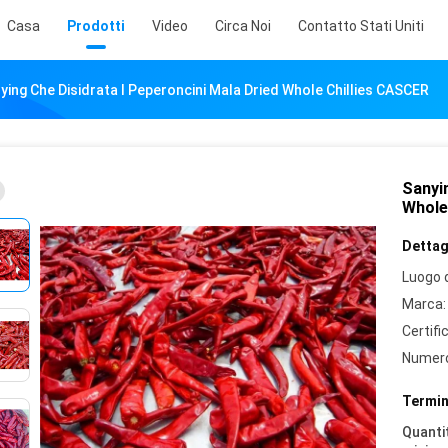
Casa
Prodotti
Video
Circa Noi
Contatto Stati Uniti
ying Che Disidrata I Peperoncini Mala Dried Whole Chillies CASCER
Sanyin
Whole
Dettagl
Luogo d
Marca:
Certifi
Numero
Termin
Quantit