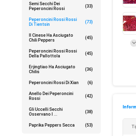
Semi Secchi Dei
(33)
Peperoncini Rossi
Peperoncini Rossi Rossi
(73)
Di Tientsin
Il Cinese Ha Asciugato
(45)
Chili Peppers
Peperoncini Rossi Rossi
(45)
Della Pallottola
Erjingtiao Ha Asciugato
(36)
Chilis
Peperoncini Rossi Di Xian
(6)
Anello Dei Peperoncini
(42)
Rossi
Inform
Gli Uccelli Secchi
(38)
Osservano I ...
Paprika Peppers Secca
(53)
Ti