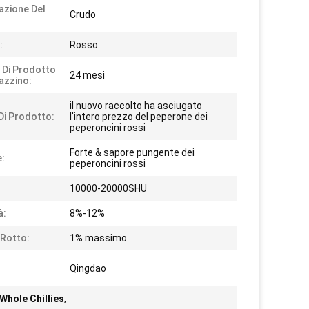
azione Del
Crudo
:
Rosso
 Di Prodotto
24 mesi
azzino:
il nuovo raccolto ha asciugato
i Prodotto:
l'intero prezzo del peperone dei
peperoncini rossi
Forte & sapore pungente dei
:
peperoncini rossi
10000-20000SHU
à:
8%-12%
Rotto:
1% massimo
Qingdao
Whole Chillies
,