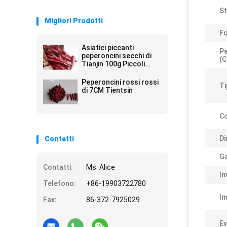
St
Migliori Prodotti
F
Asiatici piccanti
P
peperoncini secchi di
(c
Tianjin 100g Piccoli
ricchi di vitamina C
Peperoncini rossi rossi
Ti
di 7CM Tientsin
Co
Di
Contatti
G
Contatti:
Ms. Alice
Im
Telefono:
+86-19903722780
Im
Fax:
86-372-7925029
Ev