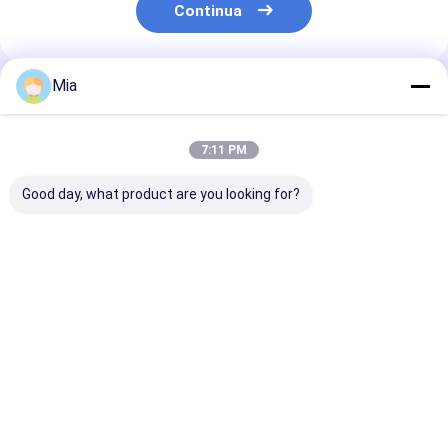
Continua
Mia
Prodotti Raccomandati
7:11 PM
Good day, what product are you looking for?
Il peperoncino rosso
Vitamina C nel
Chilies rossi r
di Tianjin, ricco di
peperoncino rosso di
di Tianjin (100
vitamina C, coltivato
Jinta
nei campi di
peperoncino di
Miglior prezzo
Miglior prezzo
Miglior pr
Tianjin a
temperatura
ambiente
Casa
Circa noi
Desktop Site