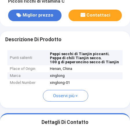
Piccoli ricchi di vitamina C
Miglior prezzo
Contattaci
Descrizione Di Prodotto
,
Peppi secchi di Tianjin piccanti
Punti salienti
,
Peppe di chili Tianjin secco
100 g di peperoncino secco di Tianjin
Place of Origin
Henan, China
Marca
xinglong
Model Number
xinglong-01
Osservi più
Dettagli Di Contatto