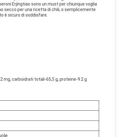
peperoni Erjingtiao sono un must per chiunque voglia
iao secco per una ricetta di chili, o semplicemente
to è sicuro di soddisfare.
3,2 mg, carboidrati totali-65,5 g, proteine-9.2 g
sole