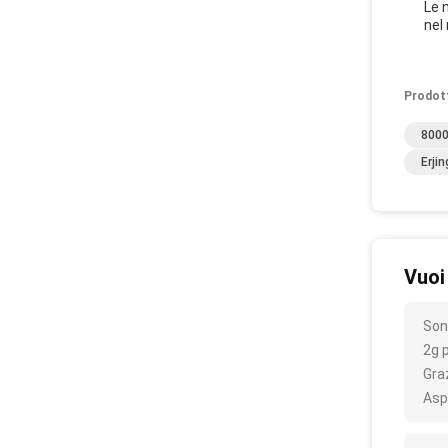
Le 
nel 
Prodot
8000
Erji
Vuoi
Son
2g 
Gra
Asp