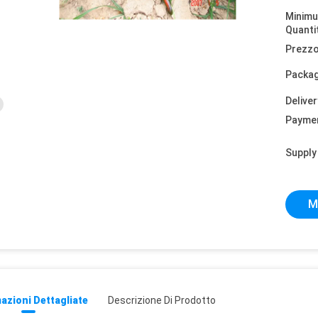
Minim
Quanti
Prezzo
Packag
Deliver
Payme
Supply 
M
azioni Dettagliate
Descrizione Di Prodotto