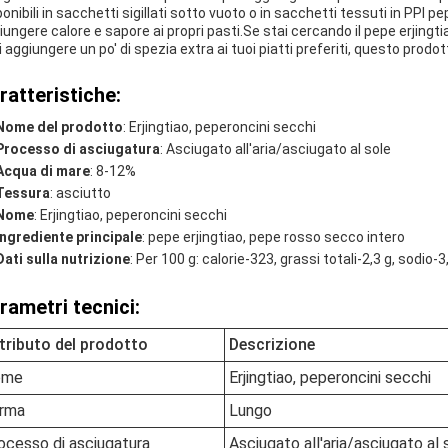
ponibili in sacchetti sigillati sotto vuoto o in sacchetti tessuti in PPI 
iungere calore e sapore ai propri pasti.Se stai cercando il pepe erjingt
i aggiungere un po' di spezia extra ai tuoi piatti preferiti, questo prodot
ratteristiche:
Nome del prodotto
: Erjingtiao, peperoncini secchi
Processo di asciugatura
: Asciugato all'aria/asciugato al sole
Acqua di mare
: 8-12%
Tessura
: asciutto
Nome
: Erjingtiao, peperoncini secchi
Ingrediente principale
: pepe erjingtiao, pepe rosso secco intero
Dati sulla nutrizione
: Per 100 g: calorie-323, grassi totali-2,3 g, sodio-
rametri tecnici:
tributo del prodotto
Descrizione
ome
Erjingtiao, peperoncini secchi
rma
Lungo
ocesso di asciugatura
Asciugato all'aria/asciugato al 