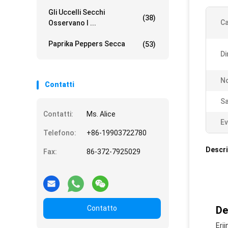
Gli Uccelli Secchi
(38)
Ca
Osservano I ...
Paprika Peppers Secca
(53)
Di
N
Contatti
Sa
Contatti:
Ms. Alice
Ev
Telefono:
+86-19903722780
Descri
Fax:
86-372-7925029
Contatto
De
Erj