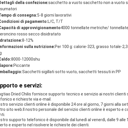
Dettagli della confezione:
sacchetto a vuoto sacchetto non a vuoto 
sumatori
Tempo di consegna:
5-8 giorni lavorativi
Condizioni di pagamento:
L/C, T/T
Capacità di approvvigionamento
4000 tonnellate metriche/ tonnellate
eroncino rosso secco disidratato
Idratazione:
8-12%
Informazioni sulla nutrizione:
Per 100 g: calorie-323, grasso totale-2,3 
g
Caldo:
8000-12000shu
Sapore:
Piccante
Imballaggio:
Sacchetti sigillati sotto vuoto, sacchetti tessuti in PP
pporto e servizi:
ngtiao Dried Chilis fornisce supporto tecnico e servizio ai nostri clienti
fonico e richieste via e-mail.
ostro servizio clienti online è disponibile 24 ore al giorno, 7 giorni alla
tro sito web.Il nostro personale del servizio clienti online è esperto e c
nti.
ostro supporto telefonico è disponibile dal lunedì al venerdì, dalle 9 alle
rto e esperto nel risolvere le richieste dei clienti.