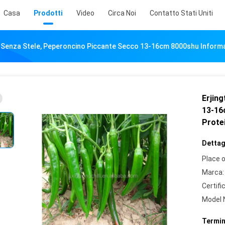
Casa
Prodotti
Video
Circa Noi
Contatto Stati Uniti
o Senza Stele, Peperoncino Piccante Secco 13-16cm 8000shu Informaz
Erjin
13-16
Prote
Dettagl
Place o
Marca:
Certifi
Model 
Termin