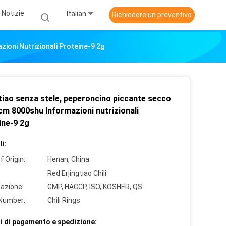
Notizie
Italian
Richiedere un preventivo
ioni Nutrizionali Proteine-9 2g
gtiao senza stele, peperoncino piccante secco
cm 8000shu Informazioni nutrizionali
ine-9 2g
i:
f Origin:
Henan, China
Red Erjingtiao Chili
cazione:
GMP, HACCP, ISO, KOSHER, QS
Number:
Chili Rings
i di pagamento e spedizione: