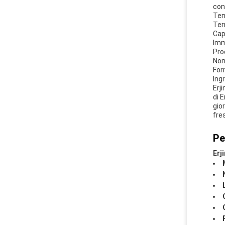
con
Tem
Ter
Cap
Imm
Pro
Nom
For
Ing
Erj
di 
gio
fre
Pe
Erj