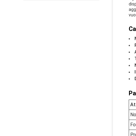
dis
agg
vuo
Ca
Pa
At
N
Fo
Pr