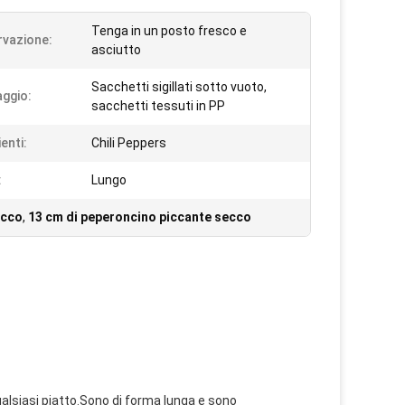
Tenga in un posto fresco e
vazione:
asciutto
Sacchetti sigillati sotto vuoto,
aggio:
sacchetti tessuti in PP
enti:
Chili Peppers
:
Lungo
ecco
,
13 cm di peperoncino piccante secco
qualsiasi piatto.Sono di forma lunga e sono