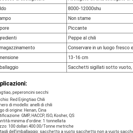
ldo
8000-12000shu
ampo
Non stame
pore
Piccante
gredienti
Peppe al chili
magazzinamento
Conservare in un luogo fresco 
mensione
13-16 cm
ballaggio
Sacchetti sigillati sotto vuoto,
plicazioni:
ingtiao, peperoncini secchi
chio: Red Erjingtiao Chili
ro di modello: anelli di chili
go di origine: Henan, Cina
tificazione: GMP, HACCP, ISO, Kosher, QS
ntità minima d'ordine: 1 tonnellata
zzo: 100 dollari.400.00/Tonne metriche
tagli dell'imballaggio: sacchetto a vuoto sacchetto non a vuoto sacc