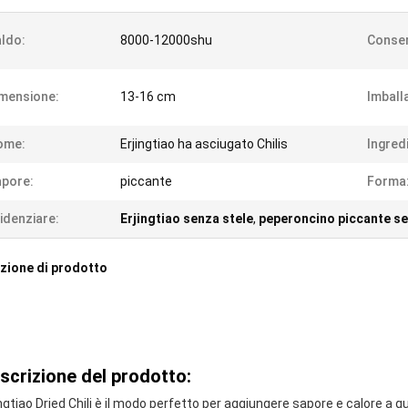
ldo:
8000-12000shu
Conser
mensione:
13-16 cm
Imball
ome:
Erjingtiao ha asciugato Chilis
Ingredi
pore:
piccante
Forma
idenziare:
Erjingtiao senza stele
,
peperoncino piccante s
zione di prodotto
scrizione del prodotto:
ingtiao Dried Chili è il modo perfetto per aggiungere sapore e calore a 