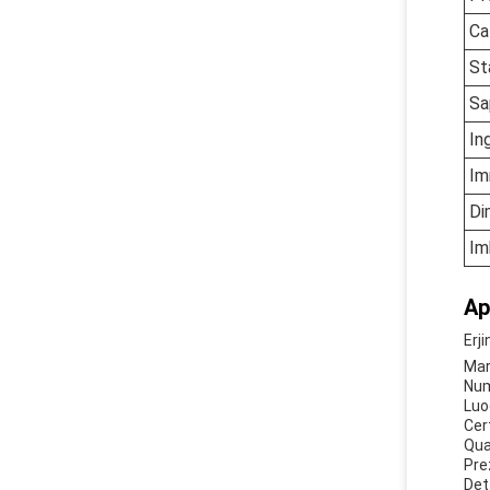
Ca
St
Sa
In
Im
Di
Im
Ap
Erj
Mar
Nume
Luo
Cer
Qua
Pre
Det