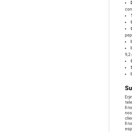
con
pep
9,2 
Su
Erji
tele
Il n
nos
clie
Il n
espe