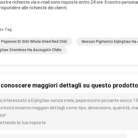
nostre richieste via e-mail sono risposte entro 24 ore. Il nostro perso
rispondere alle richieste dei clienti.
to Tag:
 Peperoni Di SHU Whole Dried Red Chili
Nessun Pigmento Erjingtiao Ha 
ngtiao Stemless Ha Asciugato Chilis
 conoscere maggiori dettagli su questo prodott
o interessato a Erjingtiao senza stele, peperoncino piccante secco 1
potresti inviarmi maggiori dettagli come tipo, dimensione, quantità, mat
zie!
ettando la tua risposta.