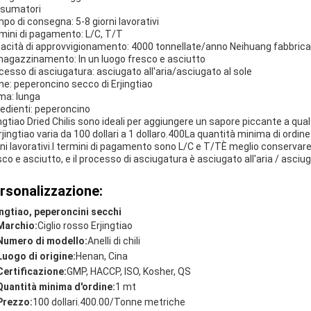
sumatori
po di consegna: 5-8 giorni lavorativi
mini di pagamento: L/C, T/T
acità di approvvigionamento: 4000 tonnellate/anno Neihuang fabbrica
agazzinamento: In un luogo fresco e asciutto
cesso di asciugatura: asciugato all'aria/asciugato al sole
e: peperoncino secco di Erjingtiao
ma: lunga
redienti: peperoncino
ingtiao Dried Chilis sono ideali per aggiungere un sapore piccante a qu
Erjingtiao varia da 100 dollari a 1 dollaro.400La quantità minima di ordine
rni lavorativi.I termini di pagamento sono L/C e T/TÈ meglio conservare 
sco e asciutto, e il processo di asciugatura è asciugato all'aria / asciug
rsonalizzazione:
ingtiao, peperoncini secchi
Marchio:
Ciglio rosso Erjingtiao
Numero di modello:
Anelli di chili
Luogo di origine:
Henan, Cina
Certificazione:
GMP, HACCP, ISO, Kosher, QS
Quantità minima d'ordine:
1 mt
Prezzo:
100 dollari.400.00/Tonne metriche