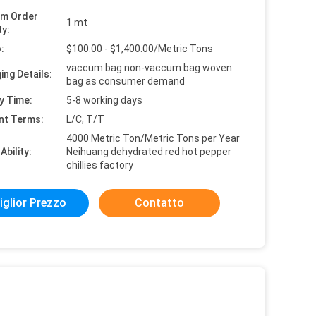
um Order
1 mt
ty:
:
$100.00 - $1,400.00/Metric Tons
vaccum bag non-vaccum bag woven
ing Details:
bag as consumer demand
y Time:
5-8 working days
nt Terms:
L/C, T/T
4000 Metric Ton/Metric Tons per Year
Ability:
Neihuang dehydrated red hot pepper
chillies factory
iglior Prezzo
Contatto