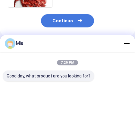
Continua
Mia
Prodotti Raccomandati
7:29 PM
Good day, what product are you looking for?
Vitamine A e C:
Peppe biologico
Peppe rosso s
peperoncini secchi
deidratato con
ricco di sosta
gambo
nutritive con 
di pepe dolce
Miglior prezzo
Miglior prezzo
Miglior pr