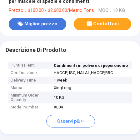
per miscele di spezie e condimenti
Prezzo：$100.00 - $2,600.00/Metric Tons
MOQ：10 KG
Miglior prezzo
Contattaci
Descrizione Di Prodotto
Punti salienti
Condimenti in polvere di peperoncino
Certificazione
HACCP, ISO, HALAL,HACCP,BRC
Delivery Time
1 week
Marca
XingLong
Minimum Order
10 KG
Quantity
Model Number
XL04
Osservi più