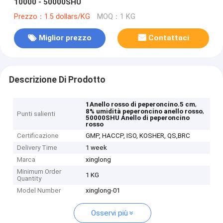
10000 - 50000SHU
Prezzo：1.5 dollars/KG
MOQ：1 KG
Miglior prezzo
Contattaci
Descrizione Di Prodotto
,
1Anello rosso di peperoncino.5 cm
,
8% umidità peperoncino anello rosso
Punti salienti
50000SHU Anello di peperoncino
rosso
Certificazione
GMP, HACCP, ISO, KOSHER, QS,BRC
Delivery Time
1 week
Marca
xinglong
Minimum Order
1 KG
Quantity
Model Number
xinglong-01
Osservi più