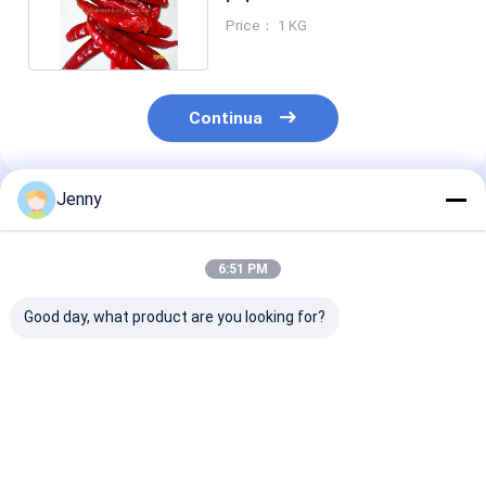
10000 - 50000SHU
Price： 1 KG
Continua
Jenny
Prodotti Raccomandati
6:51 PM
Good day, what product are you looking for?
24 Bocche Auto-Vita
Anello di
Anello di
Campana di Fuoco
peperoncino forte
peperoncino
Anello 0,3% Max
per le esigenze del
aromatico cal
Impurità Miglior
cliente
000-50 rosso f