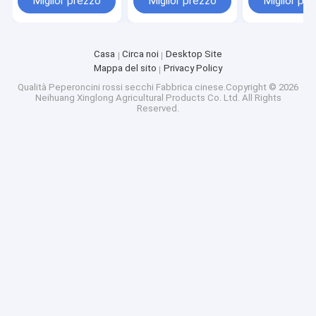
Miglior prezzo
Miglior prezzo
Miglior pr
Impurità mas
Casa
Circa noi
Desktop Site
Mappa del sito
Privacy Policy
Qualità
Peperoncini rossi secchi
Fabbrica cinese.Copyright © 2026
Neihuang Xinglong Agricultural Products Co. Ltd. All Rights
Reserved.
4:38 PM
Good day, what product are you looking for?
Casa
is typing
Prodotti
Photo
Video Call
Video
Audio Call