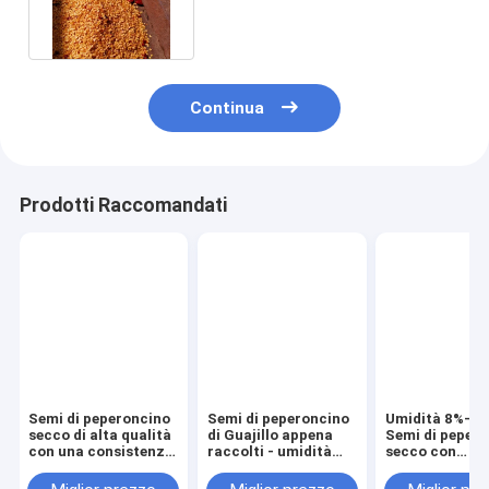
piccole dimensioni per la
semina
Continua
Prodotti Raccomandati
Semi di peperoncino
Semi di peperoncino
Umidità 8%-1
secco di alta qualità
di Guajillo appena
Semi di peper
con una consistenza
raccolti - umidità
secco con
croccante da 5 a 8
8%-12% - purezza
consistenza
mm
95-99%
croccante - 1