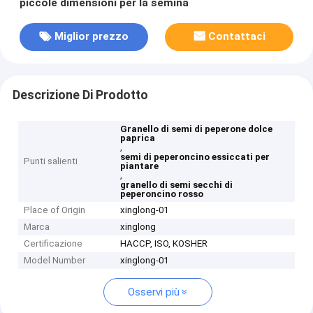
piccole dimensioni per la semina
Miglior prezzo
Contattaci
Descrizione Di Prodotto
Granello di semi di peperone dolce
paprica
,
semi di peperoncino essiccati per
Punti salienti
piantare
,
granello di semi secchi di
peperoncino rosso
Place of Origin
xinglong-01
Marca
xinglong
Certificazione
HACCP, ISO, KOSHER
Model Number
xinglong-01
Osservi più