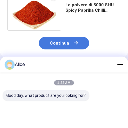
La polvere di 5000 SHU
Spicy Paprika Chilli
Pepper non ha
disidratato l'additivo
Continua
Alice
Prodotti Raccomandati
4:33 AM
Good day, what product are you looking for?
Salmonella Negative
Polvere di
Peperoncino i