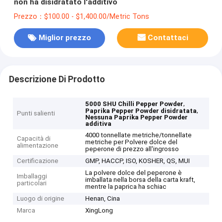
non ha disidratato l'additivo
Prezzo：$100.00 - $1,400.00/Metric Tons
Miglior prezzo
Contattaci
Descrizione Di Prodotto
,
5000 SHU Chilli Pepper Powder
,
Paprika Pepper Powder disidratata
Punti salienti
Nessuna Paprika Pepper Powder
additiva
4000 tonnellate metriche/tonnellate
Capacità di
metriche per Polvere dolce del
alimentazione
peperone di prezzo all'ingrosso
Certificazione
GMP, HACCP, ISO, KOSHER, QS, MUI
La polvere dolce del peperone è
Imballaggi
imballata nella borsa della carta kraft,
particolari
mentre la paprica ha schiac
Luogo di origine
Henan, Cina
Marca
XingLong