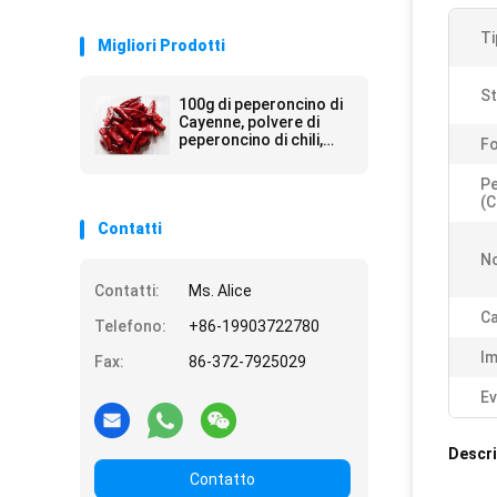
Ti
Migliori Prodotti
St
100g di peperoncino di
Cayenne, polvere di
peperoncino di chili,
F
polvere fine, rosso,
secco e fresco.
P
(c
Contatti
No
Contatti:
Ms. Alice
Ca
Telefono:
+86-19903722780
Im
Fax:
86-372-7925029
Ev
Descri
Contatto