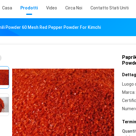
Casa
Prodotti
Video
Circa Noi
Contatto Stati Uniti
Chili Powder 60 Mesh Red Pepper Powder For Kimchi
Papri
Powde
Dettagl
Luogo d
Marca:
Certifi
Numero
Termin
Quantit