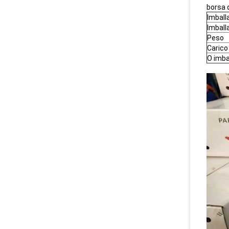
borsa d
Imball
Imball
Peso
Carico
O imba