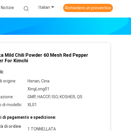
Italian
Notizie
Richiedere un preventivo
ka Mild Chili Powder 60 Mesh Red Pepper
r For Kimchi
i:
i origine:
Henan, Cina
XingLong01
cazione:
GMP, HACCP, ISO, KOSHER, QS
 di modello:
XL01
i di pagamento e spedizione:
à di ordine
1 TONNELLATA