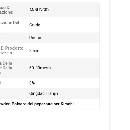
so Di
ANNUNCIO
azione:
azione Del
Crudo
:
Rosso
 Di Prodotto
2 anni
azzino:
a Della
e Della
60-80mesh
a:
à:
8%
Qingdao.Tianjin
owder
,
Polvere del peperone per Kimchi