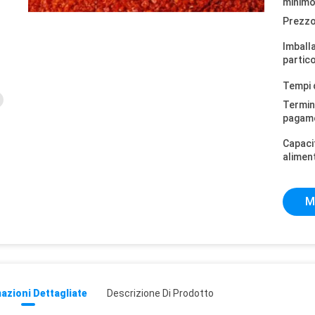
minimo
Prezzo
Imball
partico
Tempi 
Termini
pagam
Capaci
alimen
M
azioni Dettagliate
Descrizione Di Prodotto