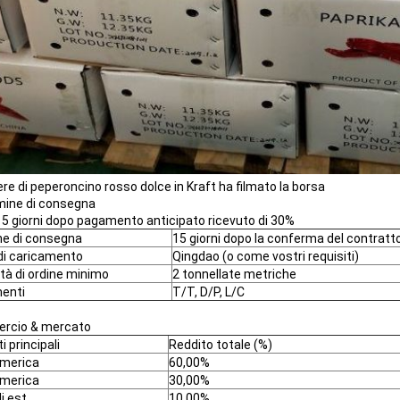
ere di peperoncino rosso dolce in Kraft ha filmato la borsa
mine di consegna
15 giorni dopo pagamento anticipato ricevuto di 30%
e di consegna
15 giorni dopo la conferma del contratt
di caricamento
Qingdao (o come vostri requisiti)
tà di ordine minimo
2 tonnellate metriche
enti
T/T, D/P, L/C
rcio & mercato
 principali
Reddito totale (%)
America
60,00%
america
30,00%
i est
10,00%