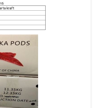
nti
arta kraft