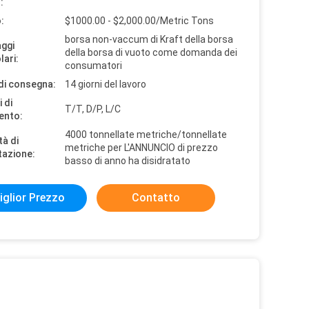
:
:
$1000.00 - $2,000.00/Metric Tons
borsa non-vaccum di Kraft della borsa
aggi
della borsa di vuoto come domanda dei
lari:
consumatori
di consegna:
14 giorni del lavoro
 di
T/T, D/P, L/C
ento:
4000 tonnellate metriche/tonnellate
tà di
metriche per L'ANNUNCIO di prezzo
tazione:
basso di anno ha disidratato
iglior Prezzo
Contatto