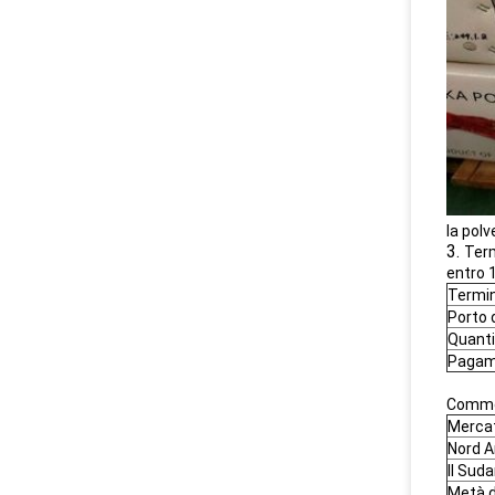
la polv
3.
Ter
entro 
Termin
Porto 
Quanti
Pagam
Comme
Mercati
Nord 
Il Sud
Metà d