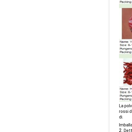
La polv
rossi d
di.
Imball
2.
Dett