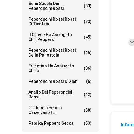
Semi Secchi Dei
(33)
Peperoncini Rossi
Peperoncini Rossi Rossi
(73)
Di Tientsin
Il Cinese Ha Asciugato
(45)
Chili Peppers
Peperoncini Rossi Rossi
(45)
Della Pallottola
Erjingtiao Ha Asciugato
(36)
Chilis
Peperoncini Rossi Di Xian
(6)
Anello Dei Peperoncini
(42)
Rossi
Gli Uccelli Secchi
(38)
Osservano I ...
Paprika Peppers Secca
(53)
Inform