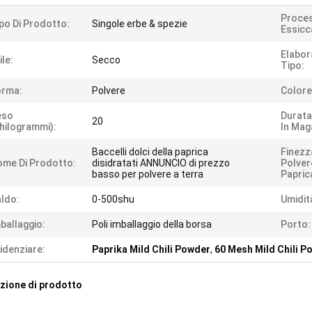
Proces
po Di Prodotto:
Singole erbe & spezie
Essicc
Elabor
ile:
Secco
Tipo:
orma:
Polvere
Colore
eso
Durata
20
hilogrammi):
In Mag
Baccelli dolci della paprica
Finezz
me Di Prodotto:
disidratati ANNUNCIO di prezzo
Polver
basso per polvere a terra
Papric
ldo:
0-500shu
Umidit
ballaggio:
Poli imballaggio della borsa
Porto:
idenziare:
Paprika Mild Chili Powder
,
60 Mesh Mild Chili P
zione di prodotto