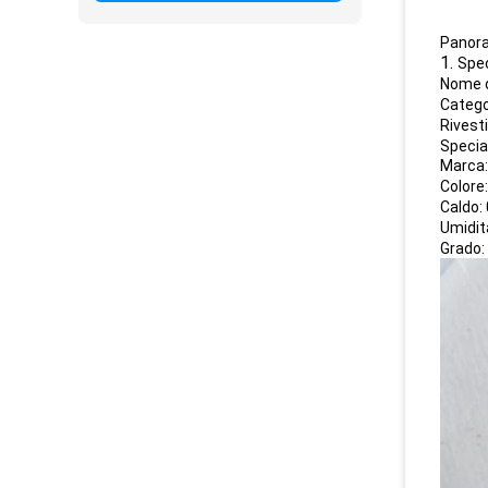
Panora
1.
Spec
Nome d
Catego
Rivesti
Specia
Marca:
Colore
Caldo:
Umidit
Grado: