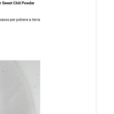
r Sweet Chili Powder
basso per polvere a terra