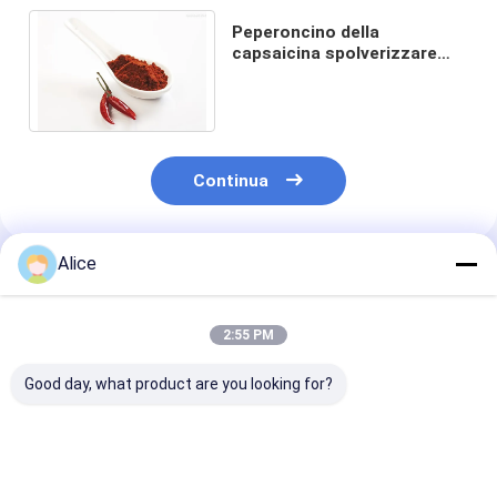
Peperoncino della
capsaicina spolverizzare
terra seccata al sole Chili
Xinglong Seasoning Spices
Continua
Alice
Prodotti Raccomandati
2:55 PM
Good day, what product are you looking for?
Salmonella Negative
Polvere di
Peperoncino i