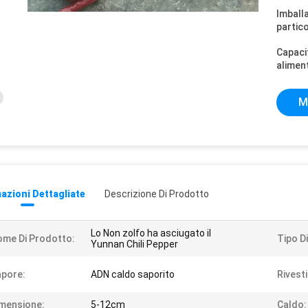
Imball
partico
Capaci
alimen
M
azioni Dettagliate
Descrizione Di Prodotto
Lo Non zolfo ha asciugato il
me Di Prodotto:
Tipo D
Yunnan Chili Pepper
pore:
ADN caldo saporito
Rivest
mensione:
5-12cm
Caldo: