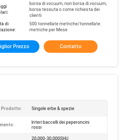
borsa di vocuum, non borsa di vocuum,
aggi
borsa tessuta o come richiesta dei
lari:
clienti
tà di
500 tonnellate metriche/tonnellate
tazione:
metriche per Mese
iglior Prezzo
Contatto
i Prodotto:
Singole erbe & spezie
Interi baccelli dei peperoncini
imento:
rossi
20,000-30,000SHU