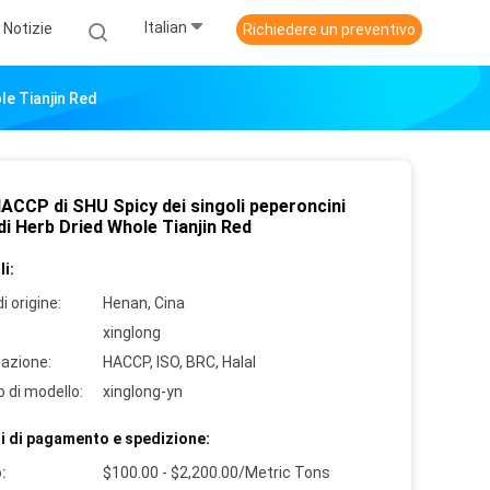
Italian
Notizie
Richiedere un preventivo
le Tianjin Red
HACCP di SHU Spicy dei singoli peperoncini
di Herb Dried Whole Tianjin Red
i:
i origine:
Henan, Cina
xinglong
cazione:
HACCP, ISO, BRC, Halal
 di modello:
xinglong-yn
i di pagamento e spedizione:
:
$100.00 - $2,200.00/Metric Tons