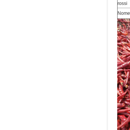
rossi
Nome