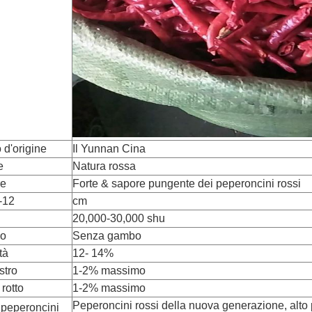
 d'origine
Il Yunnan Cina
e
Natura rossa
re
Forte & sapore pungente dei peperoncini rossi
-12
cm
20,000-30,000 shu
o
Senza gambo
tà
12- 14%
stro
1-2% massimo
rotto
1-2% massimo
Peperoncini rossi della nuova generazione, alto
 peperoncini