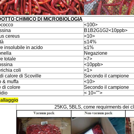
OTTO CHIMICO DI MICROBIOLOGIA
lococco
<100>
ossina
B1B2G1G2<10ppb>
lus cereus
<10>
tà
≤14%
 insolubile in acido
≤1%
nella
Negazione
e totale
<7>
ossina
<10ppb>
ichia coli
<1>
di calore di Scoville
Secondo il campione
o & muffa
<10>
 di colore
Secondo il campione
idio
< 10="">
allaggio
25KG, 5BLS, come requirments dei cl