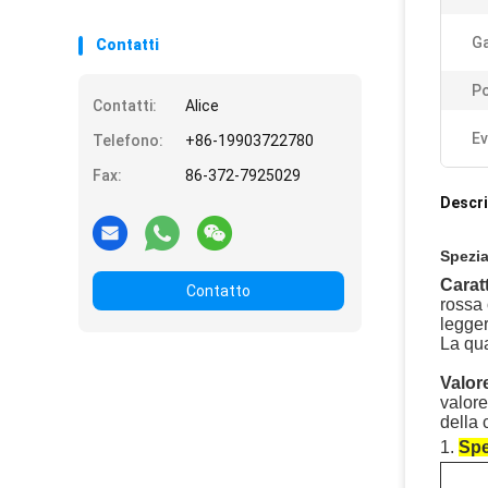
G
Contatti
Po
Contatti:
Alice
Ev
Telefono:
+86-19903722780
Fax:
86-372-7925029
Descri
Spezia
Caratt
Contatto
rossa 
legger
La qua
Valor
valore
della 
1.
Spe