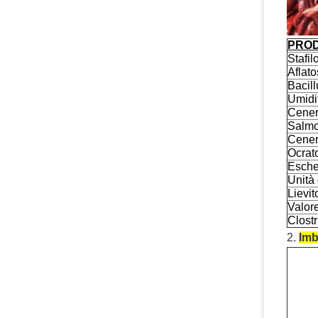
PROD
Stafi
Aflat
Bacil
Umidi
Cenere
Salmo
Cener
Ocrat
Escher
Unità 
Lievit
Valore
Clostr
2.
Imb