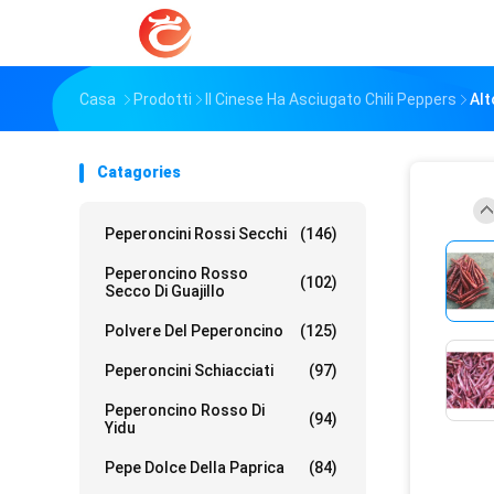
Casa
Prodotti
Il Cinese Ha Asciugato Chili Peppers
Alt
Catagories
Peperoncini Rossi Secchi
(146)
Peperoncino Rosso
(102)
Secco Di Guajillo
Polvere Del Peperoncino
(125)
Peperoncini Schiacciati
(97)
Peperoncino Rosso Di
(94)
Yidu
Pepe Dolce Della Paprica
(84)