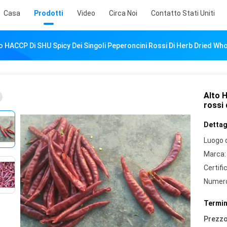
Casa
Prodotti
Video
Circa Noi
Contatto Stati Uniti
o HACCP Di SHU Spicy Dei Singoli Peperoncini Rossi Di Herb Dried Who
Alto 
rossi 
Dettagl
Luogo d
Marca:
Certifi
Numero
Termin
Prezzo