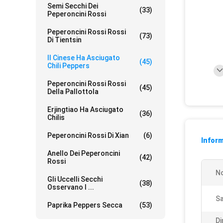
Semi Secchi Dei
(33)
Peperoncini Rossi
Peperoncini Rossi Rossi
(73)
Di Tientsin
Il Cinese Ha Asciugato
(45)
Chili Peppers
Peperoncini Rossi Rossi
(45)
Della Pallottola
Erjingtiao Ha Asciugato
(36)
Chilis
Peperoncini Rossi Di Xian
(6)
Inform
Anello Dei Peperoncini
(42)
Rossi
No
Gli Uccelli Secchi
(38)
Osservano I ...
Sa
Paprika Peppers Secca
(53)
Di