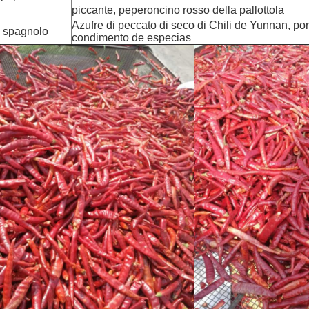
piccante, peperoncino rosso della pallottola
Azufre di peccato di seco di Chili de Yunnan, po
 spagnolo
condimento de especias