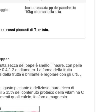
borsa tessuta pp del pacchetto
aggio:
10kg o borsa della iuta
ssi rossi piccanti di Tientsin
,
epper
 frutta secca del pepe è snello, lineare, con pelle
0.4-1.2 di diametro. La forma della frutta
ella frutta è brillante e regolare con gli urti. ,
il gusto piccante e delizioso, puro, ricco di
g, il ≥ 35% del contenuto proteico della vitamina C
lementi quali calcio, fosforo e magnesio.
r