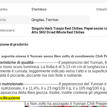
ambo:
Stemless
Imball
rto:
Qingdao, Tientsin
Singolo Herb Tianjin Red Chilies
,
Peperoncini ro
idenziare:
Alto SHU Dried Whole Red Chilies
zione di prodotto
 saporita cinese il Yunnan secco Non zolfo di condimento Chili P
eristiche di qualità
---------------------Il peperoncino del Yunnan,
o rosso scuro luminosa. La frutta è di 5-13 cm cm di lunghezza e 
mente è curvata, leggermente indicato verso l'alto e la superficie d
lità è piccante, piccante ma non forte e nutriente.
e nutrizionale
------------------------------
Il peperoncino del Yunnan
è 
 nutrizionale, il ≥ 11,4%, il ≥ 23 mg/100 il g, il ≥ 105 mg/100 il 
capsaicina della fibra grezza. Inoltre, inoltre contiene gli oligoe
cificazione
Lo Non zolfo ha asciugato il Yunnan Chili Peppe