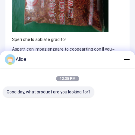
Speri che lo abbiate gradito!
Aspett con impazienzaare to coopearting con il you~
Alice
Recommended Products
12:35 PM
Good day, what product are you looking for?
Polvere di
Durata di
Pimentelli pic
peperoncino paprika
conservazione 1
disidratati Se
essiccata AD
anno peperoncini
allergeni